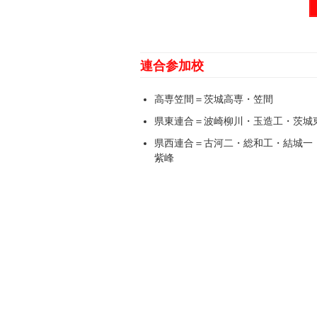
連合参加校
高専笠間＝茨城高専・笠間
県東連合＝波崎柳川・玉造工・茨城
県西連合＝古河二・総和工・結城一
紫峰