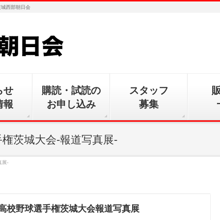
茨城西部朝日会
らせ
購読・試読の
スタッフ
情報
お申し込み
募集
手権茨城大会-報道写真展-
展-
国高校野球選手権茨城大会報道写真展