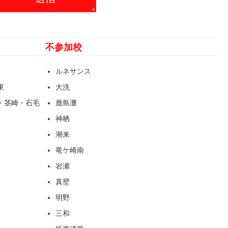
不参加校
ルネサンス
東
大洗
・茎崎・石毛
鹿島灘
神栖
潮来
竜ケ崎南
岩瀬
真壁
明野
三和