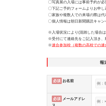
〇写真展の入場には事前予約が必
〇下記ご予約フォームよりお申し
〇家族や複数人での来場の際は代
〇個人情報は朝日新聞購読キャン
※入場状況により(混雑した場合は
※受付にて連絡先をご記入頂き、
※
連合参加校（複数の高校での連
報
必須
お名前
必須
メールアドレ
ス