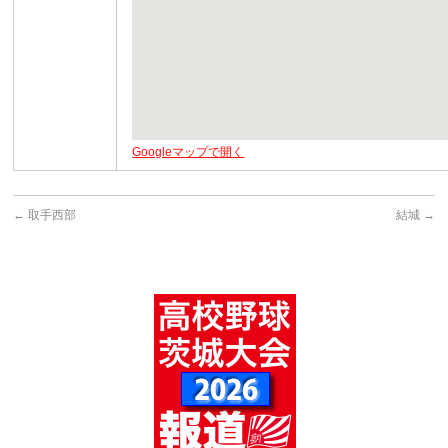
Googleマップで開く
←
取手西部
結城
→