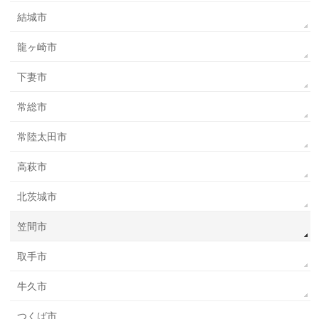
結城市
龍ヶ崎市
下妻市
常総市
常陸太田市
高萩市
北茨城市
笠間市
取手市
牛久市
つくば市