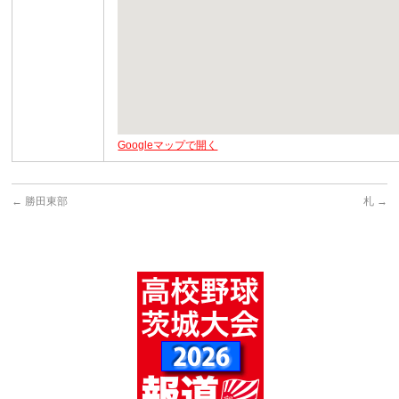
Googleマップで開く
←
勝田東部
札
→