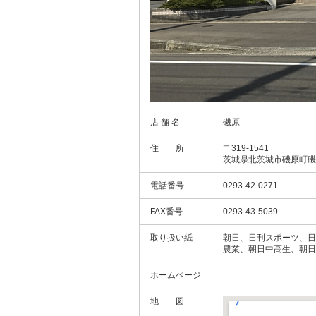
店 舗 名
磯原
住 所
〒319-1541
茨城県北茨城市磯原町磯原
電話番号
0293-42-0271
FAX番号
0293-43-5039
取り扱い紙
朝日、日刊スポーツ、日
農業、朝日中高生、朝日
ホームページ
地 図