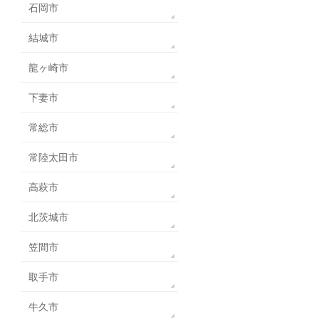
石岡市
結城市
龍ヶ崎市
下妻市
常総市
常陸太田市
高萩市
北茨城市
笠間市
取手市
牛久市