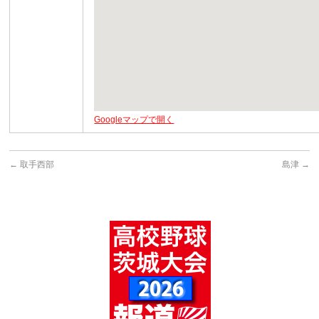
Googleマップで開く
←
取手西部
島津
→