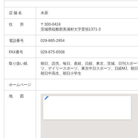
店 舗 名
木原
住 所
〒300-0424
茨城県稲敷郡美浦村大字受領1371-3
電話番号
029-885-2954
FAX番号
029-875-6508
取り扱い紙
朝日、読売、毎日、産経、日経、東京、茨城、日刊スポー
ツ、デイリースポーツ、東京中日スポーツ、日経MJ、朝
朝日中高生、朝日小学生
ホームページ
地 図