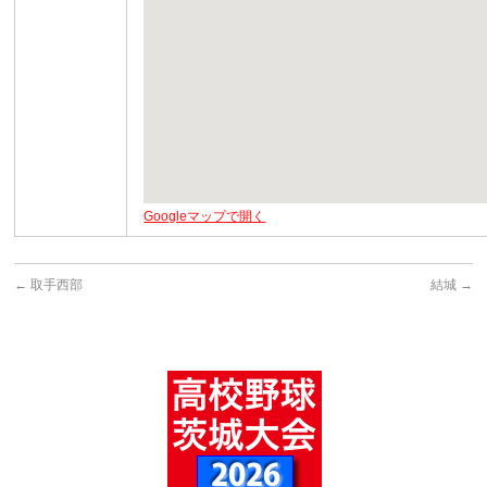
Googleマップで開く
←
取手西部
結城
→