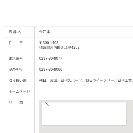
店 舗 名
金江津
住 所
〒300-1403
稲敷郡河内町金江津4253
電話番号
0297-86-8077
FAX番号
0297-86-8066
取り扱い紙
朝日、茨城、日刊スポーツ、朝日ウイークリー、日刊工業
ホームページ
地 図