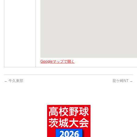
Googleマップで開く
←
牛久東部
龍ケ崎NT
→