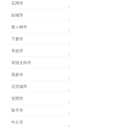
石岡市
結城市
龍ヶ崎市
下妻市
常総市
常陸太田市
高萩市
北茨城市
笠間市
取手市
牛久市