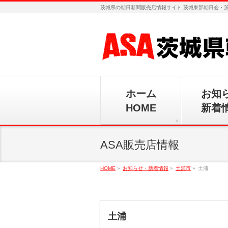
茨城県の朝日新聞販売店情報サイト 茨城東部朝日会・
ホーム
お知
HOME
新着
ASA販売店情報
HOME
»
お知らせ・新着情報
»
土浦市
»
土浦
土浦