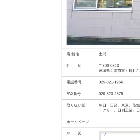
店 舗 名
土浦
住 所
〒300-0813
茨城県土浦市富士崎1-7-
電話番号
029-821-1266
FAX番号
029-823-4879
取り扱い紙
朝日、日経、東京、茨城
ークリー、日刊工業、日
ホームページ
地 図