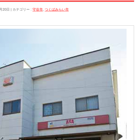
月20日
カテゴリー :
守谷市
,
つくばみらい市