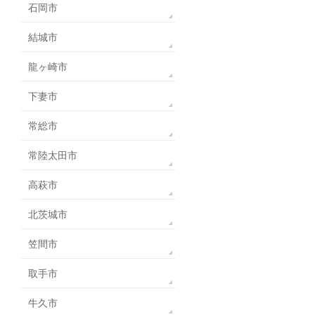
石岡市
結城市
龍ヶ崎市
下妻市
常総市
常陸太田市
高萩市
北茨城市
笠間市
取手市
牛久市