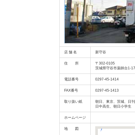
店 舗 名
新守谷
住 所
〒302-0105
茨城県守谷市薬師台1-17
電話番号
0297-45-1414
FAX番号
0297-45-1413
取り扱い紙
朝日、東京、茨城、日刊
日中高生、朝日小学生
ホームページ
地 図