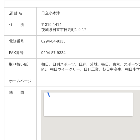
店 舗 名
日立小木津
住 所
〒319-1414
茨城県日立市日高町1-9-17
電話番号
0294-84-9333
FAX番号
0294-87-9334
取り扱い紙
朝日、日刊スポーツ、日経、茨城、毎日、東京、スポーツ
MJ、朝日ウイークリー、日刊工業、朝日中高生、朝日小
ホームページ
地 図