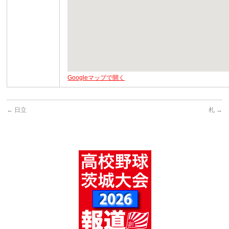
Googleマップで開く
←
日立
札
→