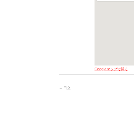
Googleマップで開く
←
日立