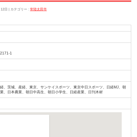
月12日
カテゴリー :
常陸太田市
71-1
経、茨城、産経、東京、サンケイスポーツ、東京中日スポーツ、日経MJ、朝
業、日本農業、朝日中高生、朝日小学生、日経産業、日刊木材