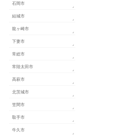
石岡市
結城市
龍ヶ崎市
下妻市
常総市
常陸太田市
高萩市
北茨城市
笠間市
取手市
牛久市