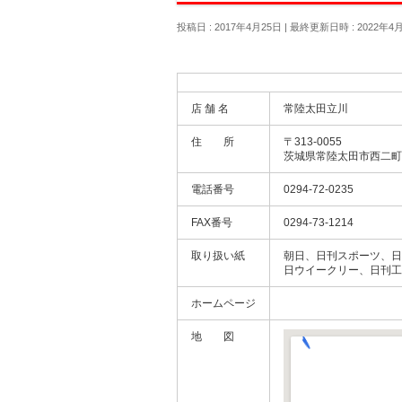
投稿日 : 2017年4月25日
最終更新日時 : 2022年4
店 舗 名
常陸太田立川
住 所
〒313-0055
茨城県常陸太田市西二町21
電話番号
0294-72-0235
FAX番号
0294-73-1214
取り扱い紙
朝日、日刊スポーツ、日
日ウイークリー、日刊工
ホームページ
地 図