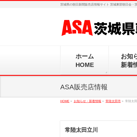
茨城県の朝日新聞販売店情報サイト 茨城東部朝日会・
ホーム
お知
HOME
新着
ASA販売店情報
HOME
»
お知らせ・新着情報
»
常陸太田市
»
常陸太
常陸太田立川