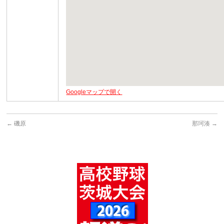
Googleマップで開く
←
磯原
那珂湊
→