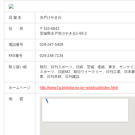
店 舗 名
水戸けやき台
住 所
〒310-0842
茨城県水戸市けやき台1-60-2
電話番号
029-247-5409
FAX番号
029-248-7134
取り扱い紙
朝日、日刊スポーツ、日経、茨城、産経、東京、サンケイ
スポーツ、日経MJ、朝日ウイークリー、日刊工業、日本
業、日刊木材、日刊建設
ホームページ
http://www7a.biglobe.ne.jp/~webtrust/index.html
地 図