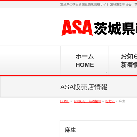
茨城県の朝日新聞販売店情報サイト 茨城東部朝日会・
ホーム
お知
HOME
新着
ASA販売店情報
HOME
»
お知らせ・新着情報
»
行方市
»
麻生
麻生