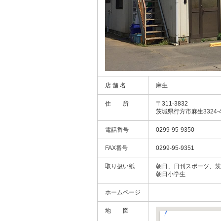
店 舗 名
麻生
住 所
〒311-3832
茨城県行方市麻生3324-
電話番号
0299-95-9350
FAX番号
0299-95-9351
取り扱い紙
朝日、日刊スポーツ、茨
朝日小学生
ホームページ
地 図