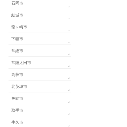
石岡市
結城市
龍ヶ崎市
下妻市
常総市
常陸太田市
高萩市
北茨城市
笠間市
取手市
牛久市