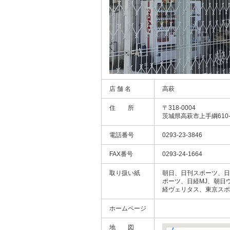
店 舗 名
高萩
住 所
〒318-0004
茨城県高萩市上手綱610-
電話番号
0293-23-3846
FAX番号
0293-24-1664
取り扱い紙
朝日、日刊スポーツ、日
ポーツ、日経MJ、朝日
経ヴェリタス、東京スポ
ホームページ
地 図