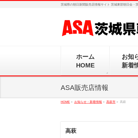
茨城県の朝日新聞販売店情報サイト 茨城東部朝日会・
ホーム
お知
HOME
新着
ASA販売店情報
HOME
»
お知らせ・新着情報
»
高萩市
»
高萩
高萩