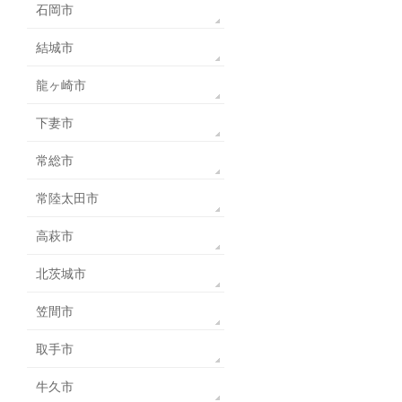
石岡市
結城市
龍ヶ崎市
下妻市
常総市
常陸太田市
高萩市
北茨城市
笠間市
取手市
牛久市