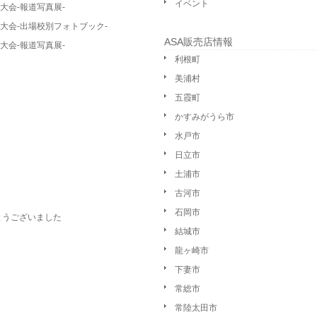
イベント
大会-報道写真展-
大会-出場校別フォトブック-
ASA販売店情報
大会-報道写真展-
利根町
美浦村
五霞町
かすみがうら市
水戸市
日立市
土浦市
古河市
石岡市
とうございました
結城市
龍ヶ崎市
下妻市
常総市
常陸太田市