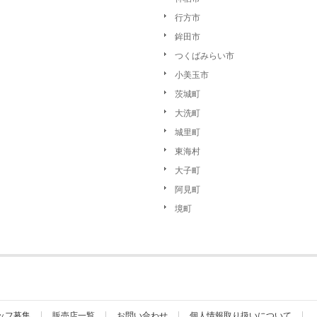
行方市
鉾田市
つくばみらい市
小美玉市
茨城町
大洗町
城里町
東海村
大子町
阿見町
境町
ッフ募集
販売店一覧
お問い合わせ
個人情報取り扱いについて