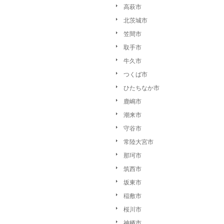
高萩市
北茨城市
笠間市
取手市
牛久市
つくば市
ひたちなか市
鹿嶋市
潮来市
守谷市
常陸大宮市
那珂市
筑西市
坂東市
稲敷市
桜川市
神栖市